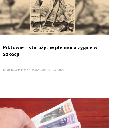
Piktowie – starożytne plemiona żyjące w
Szkocji
UTWORZONE PRZEZ
REDAKCJA
|
LUT 23, 2024