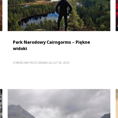
Park Narodowy Cairngorms – Piękne
widoki
UTWORZONE PRZEZ
REDAKCJA
|
LUT 25, 2024