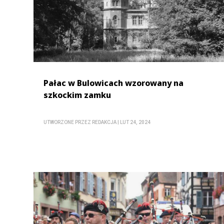
Pałac w Bulowicach wzorowany na
szkockim zamku
UTWORZONE PRZEZ
REDAKCJA
|
LUT 24, 2024