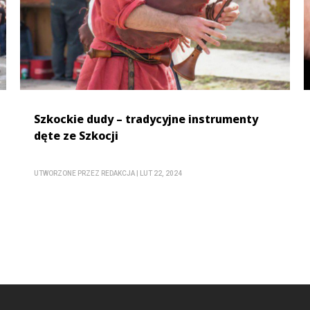
Szkockie dudy – tradycyjne instrumenty
dęte ze Szkocji
UTWORZONE PRZEZ
REDAKCJA
|
LUT 22, 2024