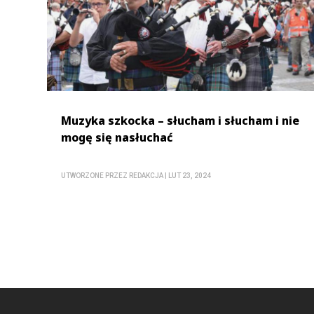
Muzyka szkocka – słucham i słucham i nie
mogę się nasłuchać
UTWORZONE PRZEZ
REDAKCJA
|
LUT 23, 2024