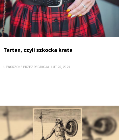
Tartan, czyli szkocka krata
UTWORZONE PRZEZ
REDAKCJA
|
LUT 25, 2024